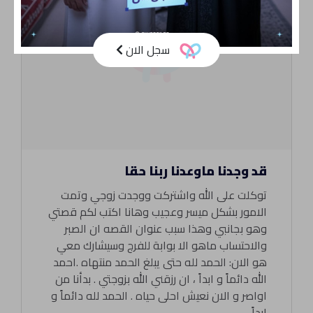
سجل الان
قد وجدنا ماوعدنا ربنا حقا
توكلت على الله واشتركت ووجدت زوجي وتمت
الامور بشكل ميسر وعجيب وهانا اكتب لكم قصتي
وهو بجانبي وهذا سبب عنوان القصه ان الصبر
والاحتساب ماهو الا بوابة للفرج وسيشارك معي
هو الان: الحمد لله حتى يبلغ الحمد منتهاه .احمد
الله دائماً و ابداً ، ان رزقني الله بزوجتي . بدأنا من
اواصر و الان نعيش احلى حياه . الحمد لله دائماً و
ابداً .