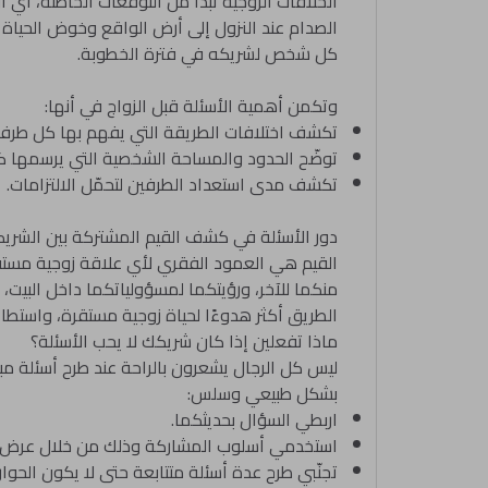
الخلافات الزوجية تبدأ من التوقعات الخاطئة، أي
الصدام عند النزول إلى أرض الواقع وخوض الحياة
كل شخص لشريكه في فترة الخطوبة.
وتكمن أهمية الأسئلة قبل الزواج في أنها:
تكشف اختلافات الطريقة التي يفهم بها كل ط
توضّح الحدود والمساحة الشخصية التي يرسمها 
تكشف مدى استعداد الطرفين لتحمّل الالتزامات.
دور الأسئلة في كشف القيم المشتركة بين الشريك
القيم هي العمود الفقري لأي علاقة زوجية مستق
منكما للآخر، ورؤيتكما لمسؤولياتكما داخل البيت،
الطريق أكثر هدوءًا لحياة زوجية مستقرة، واستطا
ماذا تفعلين إذا كان شريكك لا يحب الأسئلة؟
ليس كل الرجال يشعرون بالراحة عند طرح أسئلة مبا
بشكل طبيعي وسلس:
اربطي السؤال بحديثكما.
استخدمي أسلوب المشاركة وذلك من خلال عرض وج
تجنّبي طرح عدة أسئلة متتابعة حتى لا يكون الحوار