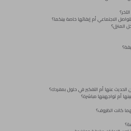
لآخر؟
واصل الاجتماعي أم إبقائها خاصة بينكما؟
ل المنزل؟
قة؟
 الحديث عنها أم التفكير في حلول بمفردك؟
نها أم تواجهينها مباشرة؟
مهما كانت الظروف؟
ة؟