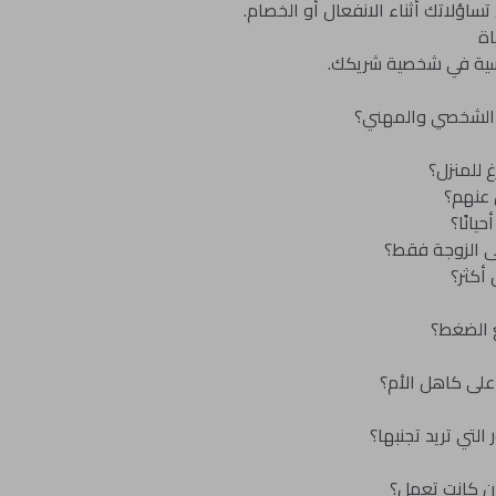
ساؤلاتك أثناء الانفعال أو الخصام.
اة
سية في شخصية شريكك.
 الشخصي والمهني؟
 للمنزل؟
 عنهم؟
انًا؟
ى الزوجة فقط؟
أكثر؟
 الضغط؟
على كاهل الأم؟
التي تريد تجنبها؟
إن كانت تعمل؟