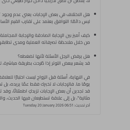
لا، يُفضَّل أن تُطرح تدريجيًا داخل حوار طبيعي حت
هل الاختلاف في بعض الإجابات يعني عدم وجود 
ليس دائمًا؛ التوافق يعتمد على تقارب القيم الأسا
كيف أميز بين الإجابة الصادقة والإجابة المجاملة
من خلال ملاحظة تصرفاته العملية ومدى تطابقها 
هل يرفض الرجل الأسئلة لأنها تضغطه؟
قد يشعر ببعض التوتر إذا طُرحت بطريقة مباشرة،
في النهاية، أسئلة قبل الزواج ليست اختبارًا للع
يومًا ما. فالإجابات لا تخبرك فقط عمّا يريده، بل
قد تجدين أن بعض الإجابات تزيدكِ اطمئنانًا، وقد
مثالية"، بل إلى علاقة تستطيعان فيها الحديث، والا
آخر تحديث: Tuesday 20 January 2026 06:51