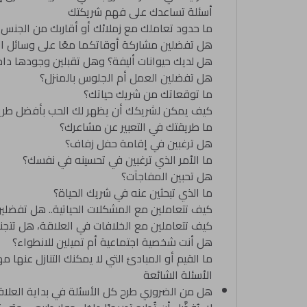
أسئلة تساعدك على فهم شريكتك
ما حدود تعاملك مع زملائك أو أقاربك من الجنس ا
هل تفضلين مشاركة أوقاتكما معًا على وسائل الت
هل لديك حيوانات أليفة؟ وهل تقبلين وجودها داخ
هل تفضلين العمل أم الجلوس بالمنزل؟
ما توقعاتك من شريك حياتك؟
كيف يمكن لشريكك أن يظهر لك الحب بأفضل طري
ما طريقتك في التعبير عن مشاعرك؟
هل ترغبين في إقامة حفل زفاف؟
ما الأمر الذي ترغبين في تحسينه في نفسك؟
هل تحبين المفاجآت؟
ما الذي تبحثين عنه في شريك الحياة؟
كيف تتعاملين مع المشكلات الحياتية.. هل تفضلين
كيف تتعاملين مع الخلافات في العلاقة، هل تتجنبي
هل أنت شخصية اجتماعية أم تميلين للانطواء؟
ما القيم أو المبادئ التي لا يمكنك التنازل عنها 
الأسئلة الشائعة
هل من الضروري طرح كل الأسئلة في بداية العلاق