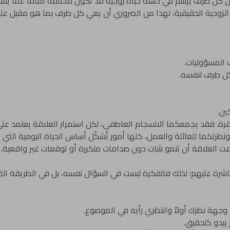
 أن كل طرف يرسم في ذهنه حياة زوجية قد تكون مختلفة تمامًا عما يست
 الزوجية الحقيقية، لهذا من الضروري أن يعي كل طرف بما هو مقبل علي
رف المسؤوليات.
كل طرف لنفسه.
ين.
رة. فقد يجمعكما الانسجام العاطفي، لكن استمرار العلاقة يعتمد ع
 ونظرتكما للعائلة والعمل، كلها أمور تُشكّل أساس الحياة اليومية الت
عت العلاقة أن تنمو بثبات دون صدامات متكررة أو توقعات غير واقعية.
شرة عليهم؛ لذلك فالفكرة ليست في السؤال نفسه، بل في الطريقة التي ي
هة نظرك أولاً وانتظري رأيه في الموضوع.
 يبدو كتحقيق.