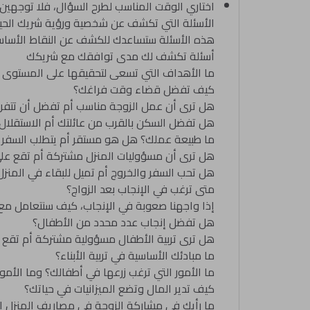
اختاري الوقت المناسب لطرح السؤال، فلا توجهين ت
الأسئلة التي تكشف عن شخصية ورؤية شريك الحي
هذه الأسئلة ستساعدك للكشف عن النقاط الأسا
أسئلة تكشف لك مدى توافقك مع شريكك
ما الأهداف التي تسعى لتحقيقها على المستوى
كيف تفضل قضاء وقت فراغك؟
هل ترى أن عمل الزوجة مناسب أم تفضل أن تتفرغ
هل تفضل السكن بالقرب من عائلتك أم الاستقلال
ما طبيعة عملك؟ هل هو مستقر أم يتطلب السفر أحي
هل ترى أن مسؤوليات المنزل مشتركة أم تقع عل
هل تحب السفر والخروج أم تميل للبقاء في المنزل 
متى ترغب في الإنجاب بعد الزواج؟
إذا واجهنا صعوبة في الإنجاب، كيف سنتعامل مع
هل تفضل إنجاب عدد محدد من الأطفال؟
هل ترى تربية الأطفال مسؤولية مشتركة أم تقع 
ما مبادئك الأساسية في تربية الأبناء؟
ما الأمور التي ترغب زرعها في أطفالك؟ وما الأمور 
كيف تدير المال وتضع الميزانيات في حياتك؟
ما رأيك في مشاركة الزوجة في مصاريف المنزل 