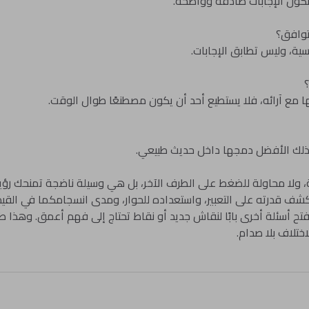
ى تكون الإجابات صادقة وواضحة.
توافق؟
سية، وليس تطابق الإجابات.
؟
مع آرائه، فلا يستطيع أحد أن يكون مصطنعًا طوال الوقت.
 لذلك الأفضل دمجها داخل حديث طبيعي.
لاقة، ولا محاولة للضغط على الطرف الآخر، بل هي وسيلة ناضجة تمنحك رؤ
 تكشف قدرته على التعبير، واستعداده للحوار، ومدى انسجامكما في القيم 
 تفتح أسئلة أخرى بابًا لنقاش جديد أو نقاط تحتاج إلى فهم أعمق. وهذا
ختلاف بلا صدام.