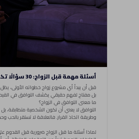
أسئلة مهمة قبل الزواج: 30 سؤالًا تكشف التوافق الحقيقي بينكما
قبل أن يبدأ أي مشروع زواج خطواته الأولى، يظل ا
بل مفتاح لفهم حقيقي يكشف التوافق في القيم والرؤية والمسؤولي
ما معنى التوافق في الزواج؟
التوافق لا يعني أن تكون الشخصية متطابقة، بل ا
وطريقة اتخاذ القرار. فالعلاقة لا تستقر بالحب وح
لماذا أسئلة ما قبل الزواج ضرورية قبل القدوم على