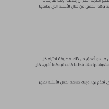
طيع الطرف الآخر أن يقدمه، وهنا قد يحدث
ه وهذا يتحقق من خلال الأسئلة التي يطرحها
لى ما هو أعمق من ذلك. فطريقة احترام كل
ي ستعيشانها معًا. فكلما كانت قيمكما أقرب، كان
ُقدَّم بها. وإليكِ طريقة تجعل الأسئلة تظهر