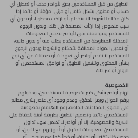
التطبيق من قبل المستخدمين يحق لأواصر حذف أو تعطيل أي
حساب أو محتوى بشكل كامل أو جزئي، مؤقتا أو دائما إذا
كان مخالفا لشروط الاستخدام، أو ارتكب محظورا، أو بدون أي
سبب منصوص إذا ارتأت المصلحة في ذلك، وبدون الرجوع
للمستخدم وموافقته يحق لأواصر تصحيح المعلومات
المدخلة المغلوطة من المستخدم بطلب منه أو بدون طلبه،
أو تعديل المواد المخالفة للأحكام والشروط وبدون الرجوع
للمستخدم لا تقدم أواصر أي تعهدات أو ضمانات من أي نوع
بشأن المحتوى وتشغيل التطبيق أو توافق المستخدمين أو
الزواج أو غير ذلك
الخصوصية
تهتم أواصر بشكل كبير بخصوصية المستخدمين، ودخولهم
برقم الجوال ورمز التحقق، وعدم وجود أي عنصر بشري مطلع
على محتوى المحادثات الخاصة. رغم الاهتمام بخصوصية
المستخدمين دائما وتصميم التطبيق بطريقة آمنة للحفاظ على
السرية والخصوصية، إلا أن أواصر لا تضمن سوء تداول
المستخدمين لمعلومات الدخول أو أجهزتهم مع آخرين، أو
حدوث خلل تقني أو اختراق أو خطأ كما هو وارد في أي