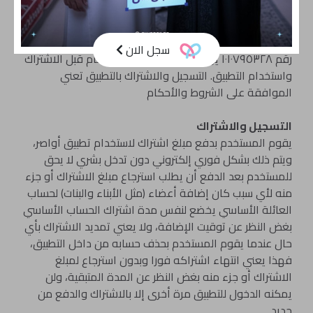
للمستخدمين من العائلات والأفراد للتعارف والتواصل والبحث
من أجل الزواج .هذا التطبيق مملوك لشركة أواصر لتقنية
المعلومات في المملكة العربية السعودية، السجل التجاري
سجل الان
رقم ١٠١٠٧٩٥٣٢٨ يرجى قراءة الشروط والأحكام قبل الاشتراك
واستخدام التطبيق. التسجيل والاشتراك بالتطبيق تعني
الموافقة على الشروط والأحكام
التسجيل والاشتراك
يقوم المستخدم بدفع مبلغ اشتراك لاستخدام تطبيق أواصر،
ويتم ذلك بشكل فوري إلكتروني دون تدخل بشري لا يحق
للمستخدم بعد الدفع أن يطلب استرجاع مبلغ الاشتراك أو جزء
منه لأي سبب كان إضافة أعضاء (مثل الأبناء والبنات) لحساب
العائلة الأساسي يخضع لنفس مدة اشتراك الحساب الأساسي
بغض النظر عن توقيت الإضافة، ولا يعني تمديد الاشتراك بأي
حال عندما يقوم المستخدم بحذف حسابه من داخل التطبيق،
فهذا يعني انتهاء اشتراكه فورا وبدون استرجاع لمبلغ
الاشتراك أو جزء منه بغض النظر عن المدة المتبقية، ولن
يمكنه الدخول للتطبيق مرة أخرى إلا بالاشتراك والدفع من
جديد