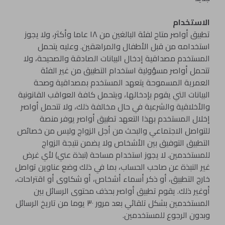
الاستخدام
تطبيق أواصر متاح لفئة البالغين من ١٨ عاما وأكثر، ولا يجوز
استخدامه من قبل الأطفال والمراهقين. وعليه يتحمل
المستخدم مصداقية إدخال البيانات الصادقة والصحيحة، ولا
تتحمل أواصر مسؤولية استخدام التطبيق من غير الفئة
العمرية المسموحة يتعهد المستخدم بمصداقية وصحة
البيانات التي يقوم بإدخالها، ويتحمل كافة العواقب القانونية
والأخلاقية والشرعية في حال مخالفة ذلك، ولا تتحمل أواصر
إخلال المستخدم بهذا التعهد تطبيق أواصر يوفر منصة
للتواصل الاجتماعي والبحث من أجل الزواج وليس من خصائص
التطبيق التوفيق بين الأشخاص ولا يضمن نتيجة الزواج
للمستخدمين. لا يجوز استخدام مساحة (نبذة عني) لأي غرض
غير النبذة عن صاحب الحساب، بما في ذلك وضع عناوين تواصل
خارج التطبيق، أو ذكر أسماء أشخاص، أو شكاوى أو اقتراحات،
أوغير ذلك. يقوم تطبيق أواصر بحذف محتوى الرسائل بين
المستخدمين بشكل تلقائي بعد مرور ٣٠ يوما من تاريخ الرسائل
وبدون الرجوع للمستخدمين.