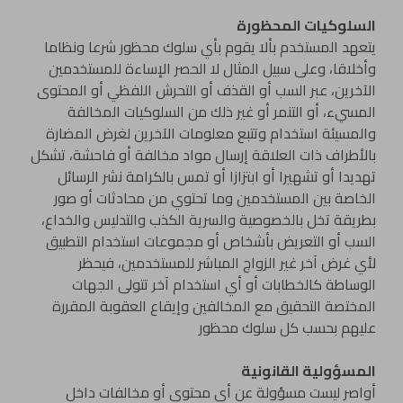
السلوكيات المحظورة
يتعهد المستخدم بألا يقوم بأي سلوك محظور شرعا ونظاما
وأخلاقا، وعلى سبيل المثال لا الحصر الإساءة للمستخدمين
الآخرين، عبر السب أو القذف أو التحرش اللفظي أو المحتوى
المسيء، أو التنمر أو غير ذلك من السلوكيات المخالفة
والمسيئة استخدام وتتبع معلومات الآخرين لغرض المضارة
بالأطراف ذات العلاقة إرسال مواد مخالفة أو فاحشة، تشكل
تهديدا أو تشهيرا أو ابتزازا أو تمس بالكرامة نشر الرسائل
الخاصة بين المستخدمين وما تحتوي من محادثات أو صور
بطريقة تخل بالخصوصية والسرية الكذب والتدليس والخداع،
السب أو التعريض بأشخاص أو مجموعات استخدام التطبيق
لأي غرض آخر غير الزواج المباشر للمستخدمين، فيحظر
الوساطة كالخطابات أو أي استخدام آخر تتولى الجهات
المختصة التحقيق مع المخالفين وإيقاع العقوبة المقررة
عليهم بحسب كل سلوك محظور
المسؤولية القانونية
أواصر ليست مسؤولة عن أي محتوى أو مخالفات داخل