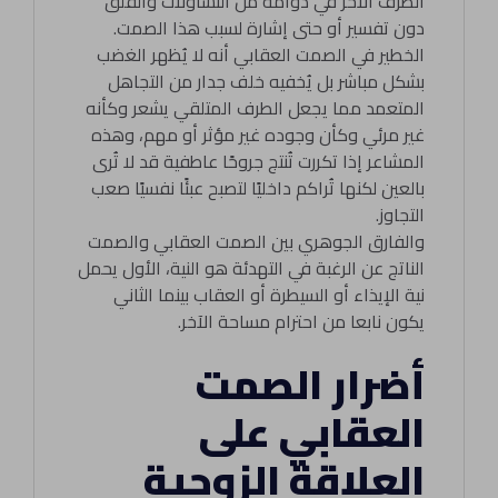
الطرف الآخر في دوامة من التساؤلات والقلق
دون تفسير أو حتى إشارة لسبب هذا الصمت.
الخطير في الصمت العقابي أنه لا يُظهر الغضب
بشكل مباشر بل يُخفيه خلف جدار من التجاهل
المتعمد مما يجعل الطرف المتلقي يشعر وكأنه
غير مرئي وكأن وجوده غير مؤثر أو مهم، وهذه
المشاعر إذا تكررت تُنتج جروحًا عاطفية قد لا تُرى
بالعين لكنها تُراكم داخليًا لتصبح عبئًا نفسيًا صعب
التجاوز.
والفارق الجوهري بين الصمت العقابي والصمت
الناتج عن الرغبة في التهدئة هو النية، الأول يحمل
نية الإيذاء أو السيطرة أو العقاب بينما الثاني
يكون نابعا من احترام مساحة الآخر.
أضرار الصمت
العقابي على
العلاقة الزوجية