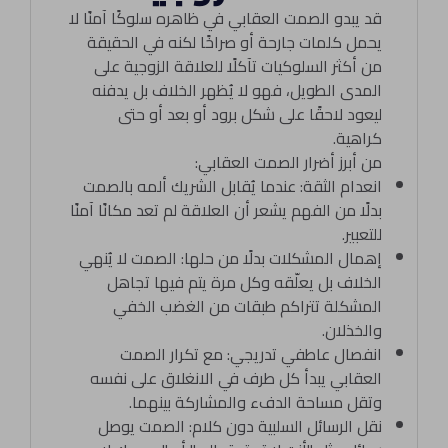
قد يبدو الصمت العقابي في ظاهره سلوكًا آمنًا لا
يحمل كلمات جارحة أو صراخًا لكنه في الحقيقة
من أكثر السلوكيات تآكلًا للعلاقة الزوجية على
المدى الطويل، فهو لا يُظهر الخلاف بل يدفنه
ليعود لاحقًا على شكل برود أو بعد أو حتى
كراهية.
من أبرز أضرار الصمت العقابي:
انعدام الثقة: عندما يُقابل الشريك ألمه بالصمت
بدلًا من الفهم يشعر أن العلاقة لم تعد مكانًا آمنًا
للتعبير.
إهمال المشكلات بدلًا من حلها: الصمت لا يُنهي
الخلاف بل يعلّقه وكل مرة يتم فيها تجاهل
المشكلة تتراكم طبقات من الغضب الخفي
والخذلان.
انفصال عاطفي تدريجي: مع تكرار الصمت
العقابي يبدأ كل طرف في الانغلاق على نفسه
وتقل مساحة الدفء والمشاركة بينهما.
نقل الرسائل السلبية دون كلام: الصمت يوصل