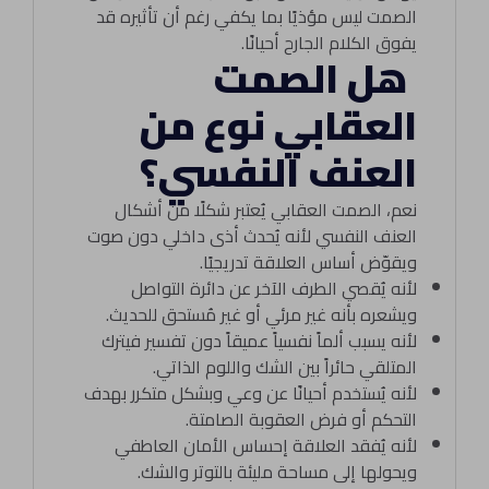
الصمت ليس مؤذيًا بما يكفي رغم أن تأثيره قد
يفوق الكلام الجارح أحيانًا.
هل الصمت
العقابي نوع من
العنف النفسي؟
نعم، الصمت العقابي يُعتبر شكلًا من أشكال
العنف النفسي لأنه يُحدث أذى داخلي دون صوت
ويقوّض أساس العلاقة تدريجيًا.
لأنه يُقصي الطرف الآخر عن دائرة التواصل
ويشعره بأنه غير مرئي أو غير مُستحق للحديث.
لأنه يسبب ألماً نفسياً عميقاً دون تفسير فيترك
المتلقي حائراً بين الشك واللوم الذاتي.
لأنه يُستخدم أحيانًا عن وعي وبشكل متكرر بهدف
التحكم أو فرض العقوبة الصامتة.
لأنه يُفقد العلاقة إحساس الأمان العاطفي
ويحولها إلى مساحة مليئة بالتوتر والشك.