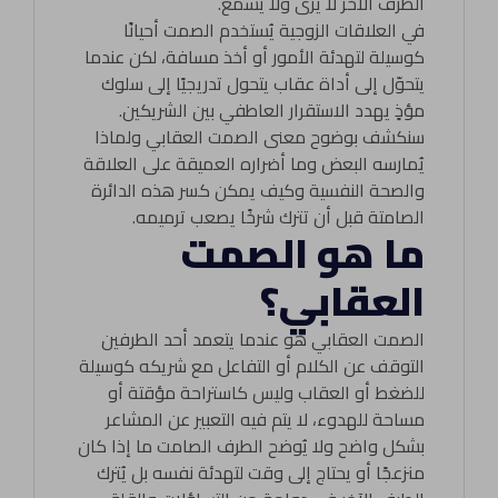
الطرف الآخر لا يُرى ولا يُسمع.
في العلاقات الزوجية يُستخدم الصمت أحيانًا
كوسيلة لتهدئة الأمور أو أخذ مسافة، لكن عندما
يتحوّل إلى أداة عقاب يتحول تدريجيًا إلى سلوك
مؤذٍ يهدد الاستقرار العاطفي بين الشريكين.
سنكشف بوضوح معنى الصمت العقابي ولماذا
يُمارسه البعض وما أضراره العميقة على العلاقة
والصحة النفسية وكيف يمكن كسر هذه الدائرة
الصامتة قبل أن تترك شرخًا يصعب ترميمه.
ما هو الصمت
العقابي؟
الصمت العقابي هو عندما يتعمد أحد الطرفين
التوقف عن الكلام أو التفاعل مع شريكه كوسيلة
للضغط أو العقاب وليس كاستراحة مؤقتة أو
مساحة للهدوء، لا يتم فيه التعبير عن المشاعر
بشكل واضح ولا يُوضح الطرف الصامت ما إذا كان
منزعجًا أو يحتاج إلى وقت لتهدئة نفسه بل يُترك