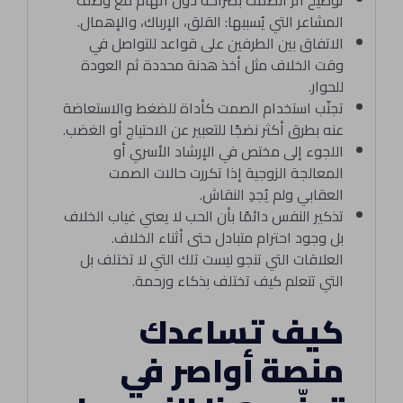
توضيح أثر الصمت بصراحة دون اتهام مع وصف
المشاعر التي يُسببها: القلق، الإرباك، والإهمال.
الاتفاق بين الطرفين على قواعد للتواصل في
وقت الخلاف مثل أخذ هدنة محددة ثم العودة
للحوار.
تجنّب استخدام الصمت كأداة للضغط والاستعاضة
عنه بطرق أكثر نضجًا للتعبير عن الاحتياج أو الغضب.
اللجوء إلى مختص في الإرشاد الأسري أو
المعالجة الزوجية إذا تكررت حالات الصمت
العقابي ولم يُجدِ النقاش.
تذكير النفس دائمًا بأن الحب لا يعني غياب الخلاف
بل وجود احترام متبادل حتى أثناء الخلاف.
العلاقات التي تنجو ليست تلك التي لا تختلف بل
التي تتعلم كيف تختلف بذكاء ورحمة.
كيف تساعدك
منصة أواصر في