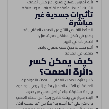
لأنه يُمارس كسلاح نفسي غير مرئي يُضعف
الشريك تدريجيًا ويُفقده ثقته بنفسه وبالعلاقة.
تأثيرات جسدية غير
مباشرة
الضغط النفسي الناتج عن الصمت العقابي قد
يظهر في شكل مشاكل صحية، مثل:
اضطرابات في النوم
آلام جسدية دون سبب عضوي واضح
ضعف في المناعة
كيف يمكن كسر
دائرة الصمت؟
كسر دائرة الصمت العقابي لا يحدث بالمواجهة
العنيفة أو العتاب الحاد بل يحتاج إلى وعي، وهدوء
وإرادة مشتركة لبناء تواصل صحي من جديد.
البدء بحوار في وقت هادئ بعيدًا عن لحظة الغضب
والتركيز على "ما أشعر به" بدلًا من "ما فعلته أنت".