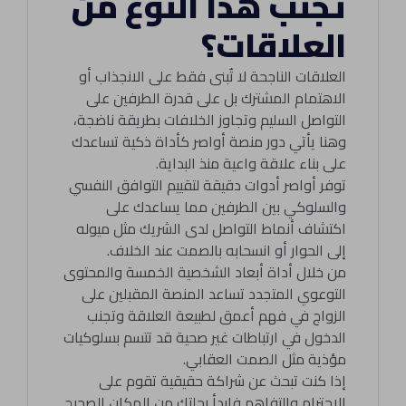
تجنّب هذا النوع من
العلاقات؟
العلاقات الناجحة لا تُبنى فقط على الانجذاب أو
الاهتمام المشترك بل على قدرة الطرفين على
التواصل السليم وتجاوز الخلافات بطريقة ناضجة،
وهنا يأتي دور منصة أواصر كأداة ذكية تساعدك
على بناء علاقة واعية منذ البداية.
توفر أواصر أدوات دقيقة لتقييم التوافق النفسي
والسلوكي بين الطرفين مما يساعدك على
اكتشاف أنماط التواصل لدى الشريك مثل ميوله
إلى الحوار أو انسحابه بالصمت عند الخلاف.
من خلال أداة أبعاد الشخصية الخمسة والمحتوى
التوعوي المتجدد تساعد المنصة المقبلين على
الزواج في فهم أعمق لطبيعة العلاقة وتجنب
الدخول في ارتباطات غير صحية قد تتسم بسلوكيات
مؤذية مثل الصمت العقابي.
إذا كنت تبحث عن شراكة حقيقية تقوم على
الاحترام والتفاهم فابدأ رحلتك من المكان الصحيح