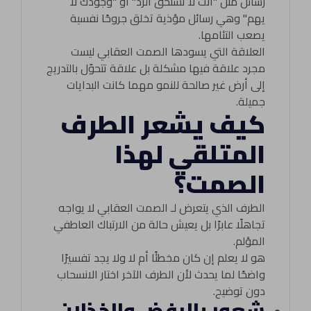
رسائل مثل "أنت لا تستحق الرد" أو "وجودك لا
يهم" وهي رسائل مؤذية تخلق جروحًا نفسية
يصعب التئامها.
العلاقة التي يسودها الصمت العقابي ليست
مجرد علاقة فيها مشكلة بل علاقة تتحوّل بالتدريج
إلى أرض غير صالحة للنمو مهما كانت البدايات
جميلة.
كيف يشعر الطرف
المتلقي لهذا
الصمت؟
الطرف الذي يتعرض لـ الصمت العقابي لا يواجه
تجاهلًا عابرًا بل يعيش حالة من الارتباك العاطفي
المؤلم.
هو لا يعلم إن كان مخطئًا أم لا ولا يجد تفسيرًا
واضحًا لما يحدث لأن الطرف الآخر اختار الانسحاب
دون توضيح.
شعور بالرفض والخذلان