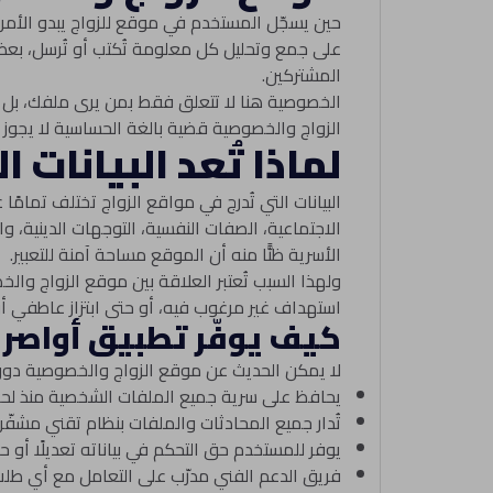
حين يسجّل المستخدم في موقع للزواج يبدو الأمر
على جمع وتحليل كل معلومة تُكتب أو تُرسل، بعض ا
المشتركين.
الخصوصية هنا لا تتعلق فقط بمن يرى ملفك، بل
الزواج والخصوصية قضية بالغة الحساسية لا يجوز 
لماذا تُعد البيانا
البيانات التي تُدرج في مواقع الزواج تختلف تمامً
الاجتماعية، الصفات النفسية، التوجهات الدينية، 
الأسرية ظنًّا منه أن الموقع مساحة آمنة للتعبير.
ولهذا السبب تُعتبر العلاقة بين موقع الزواج وا
استهداف غير مرغوب فيه، أو حتى ابتزاز عاطفي أو
كيف يوفّر تطبيق أواصر 
لا يمكن الحديث عن موقع الزواج والخصوصية دون
يحافظ على سرية جميع الملفات الشخصية منذ لح
تُدار جميع المحادثات والملفات بنظام تقني مشفّر 
يوفر للمستخدم حق التحكم في بياناته تعديلًا أو ح
فريق الدعم الفني مدرّب على التعامل مع أي طلب