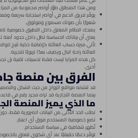
في عالم تتشابك فيه العلاقات مع التكنولوجيا 
ومن هذا المنطلق طوّر أواصر مجموعة من المزايا 
يوفّر فريق الدعم في أواصر استجابة سريعة وفعال
شعورًا بأن صوتك مسموع وموثوق.
يمنحك النظام المغلق داخل التطبيق خصوصية تامة 
يعني أن بياناتك الحساسة تظل داخل حدود آمنة تما
تأتي ميزة حساب العائلة كإضافة ذكية تتيح للوا
العائلة راحة البال ويضيف بعدًا تربويًا للتجربة.
كل هذه المزايا ليست فقط تحسينات تقنية بل تجس
أخرى.
الفرق بين منصة جاد
قد تتشابه مواقع الزواج من حيث الشكل والتصميم، 
بينما المنصة التجارية قد تراه مجرد رقم في قاعدة ب
ما الذي يميز المنصة الجا
تطلب الحد الأدنى من البيانات الضرورية فقط، د
تضع خصوصية المستخدم فوق أي اعتبار.
تُظهر شفافية في سياسة الاستخدام.
توفّر دعمًا حقيقيًا عند أي شكوى تتعلق بالخصوص