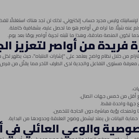
نسانيتك وليس مجرد حساب إلكتروني. لذلك لن تجد هناك استغلالًا لتفض
م عنه شيئًا. ما تراه في أواصر هو ما تحصل عليه، بشفافية كاملة.
ا تكون المنصة صادقة، وهذا ما تثبته تجربة أواصر يومًا بعد يوم.
زة فريدة من أواصر لتعزيز ال
تزام من خلال نظام واضح يعتمد على "إشارات الانتباه"، حيث يظهر لكل 
عرفة مستوى التفاعل والجدية لدى الطرف الآخر مما يقلّل من فرص ا
ات.
مع أقل من خمس جهات اتصال.
مع جهة واحدة فقط.
ا وتمنحك رؤية مباشرة دون الحاجة للتخمين.
ماية البيانات بل يمتد ليشمل وضوح العلاقة وحدودها من البداية.
صية والوعي العائلي في أ