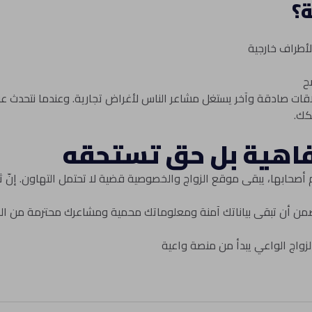
ة؟
لأطراف خارجية
ح
قات صادقة وآخر يستغل مشاعر الناس لأغراض تجارية. وعندما نتحدث عن
كك.
اهية بل حق تستحقه
م أصحابها، يبقى موقع الزواج والخصوصية قضية لا تحتمل التهاون. إنّ ث
يضمن أن تبقى بياناتك آمنة ومعلوماتك محمية ومشاعرك محترمة من ال
الزواج الواعي يبدأ من منصة واعية