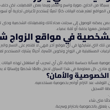
 بسيطًا من الخارج، صورة واسم والعمر وربما بعض التفضيلات. لكن خ
لمواقع تعتبر هذه البيانات كنزًا ثمينًا يُستخدم لأغراض تجارية أو ت
 بمن يمكنه الوصول إلى سجلات محادثاتك وتفضيلاتك الشخصية وحتى 
التعامل معها بخفة أو ثقة عمياء.
ت الشخصية في مواقع الزواج 
ا عن تلك التي نشاركها في أي موقع آخر. فهي لا تقتصر على الاسم والبري
والرغبات المستقبلية في الزواج وتكوين الأسرة. أحيانًا يشارك المستخد
لخصوصية مسألة حساسة للغاية، لأن أي تسريب أو استغلال لهذه البيانا
 مادي. كل معلومة في هذا السياق تحمل طابعًا شخصيًا وإنسانيًا لا يم
الخصوصية والأمان؟
 التوقف عند التزام أواصر بخصوصية مستخدميه.
ظة التسجيل
.
ذفًا متى شاء
 يتعلق بالخصوصية باحترام وسرعة.