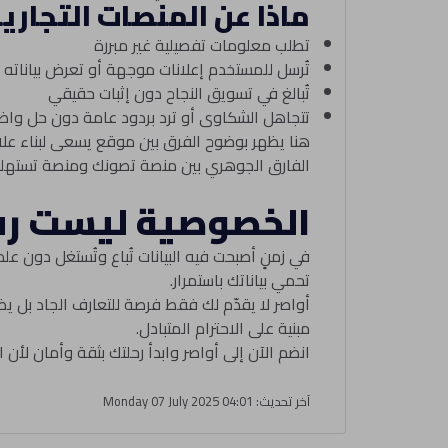
ماذا عن المنصات التجاري
تطلب معلومات تفصيلية غير مبررة
تُرسل للمستخدم إعلانات موجهة أو تعرض بياناته 
تُبالغ في تسويق النجاح دون إثبات حقيقي
تتجاهل الشكاوى أو ترد بردود عامة دون حل واض
هنا يظهر بوضوح الفرق بين موقع يسعى لبناء علا
الفارق الجوهري بين منصة تصونك ومنصة تستهل
الخصوصية ليست رف
في زمنٍ أصبحت فيه البيانات تُباع وتُستغل دون عل
تحمي بياناتك باستمرار.
أواصر لا يقدّم لك فقط فرصة للتعارف الجاد بل 
مبنية على الاحترام المتبادل.
انضم الآن إلى أواصر وابدأ رحلتك بثقة وأمان لأن 
آخر تحديث: Monday 07 July 2025 04:01