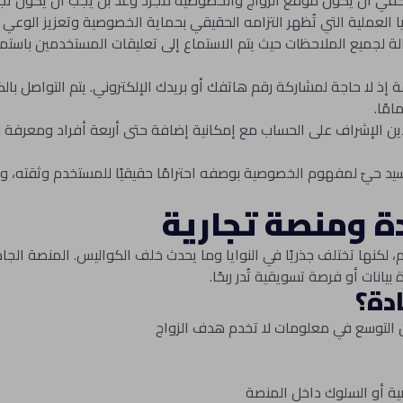
لا يكفي أن يكون موقع الزواج والخصوصية مجرد وعد بل يجب أن يكون 
العملية التي تُظهر التزامه الحقيقي بحماية الخصوصية وتعزيز الوعي 
ة لجميع الملاحظات حيث يتم الاستماع إلى تعليقات المستخدمين باستمرا
إذ لا حاجة لمشاركة رقم هاتفك أو بريدك الإلكتروني. يتم التواصل با
مًا.
لدين الإشراف على الحساب مع إمكانية إضافة حتى أربعة أفراد ومعرفة 
يد حيّ لمفهوم الخصوصية بوصفه احترامًا حقيقيًا للمستخدم وثقته، وه
ة ومنصة تجارية
لكنها تختلف جذريًا في النوايا وما يحدث خلف الكواليس. المنصة الجاد
يانات أو فرصة تسويقية تُدر ربحًا.
دة؟
ون التوسع في معلومات لا تخدم هدف الزواج
ية أو السلوك داخل المنصة